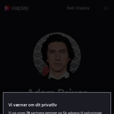
Køb Viaplay
Adam Driver
Skuespiller
Gæst
Vi værner om dit privatliv
Vi og vores
78
partnere gemmer og får adgang til oplysninger