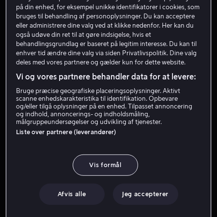
på din enhed, for eksempel unikke identifikatorer i cookies, som
bruges til behandling af personoplysninger. Du kan acceptere
eller administrere dine valg ved at klikke nedenfor. Her kan du
også udøve din ret til at gøre indsigelse, hvis et
behandlingsgrundlag er baseret på legitim interesse. Du kan til
enhver tid ændre dine valg via siden Privatlivspolitik. Dine valg
deles med vores partnere og gælder kun for dette website.
Vi og vores partnere behandler data for at levere:
Fra 49 kr
Fra 49 kr
Bruge præcise geografiske placeringsoplysninger. Aktivt
scanne enhedskarakteristika til identifikation. Opbevare
og/eller tilgå oplysninger på en enhed. Tilpasset annoncering
og indhold, annoncerings- og indholdsmåling,
målgruppeundersøgelser og udvikling af tjenester.
Liste over partnere (leverandører)
Fra 59 kr
Lej 49 kr
Vis formål
Afvis alle
Jeg accepterer