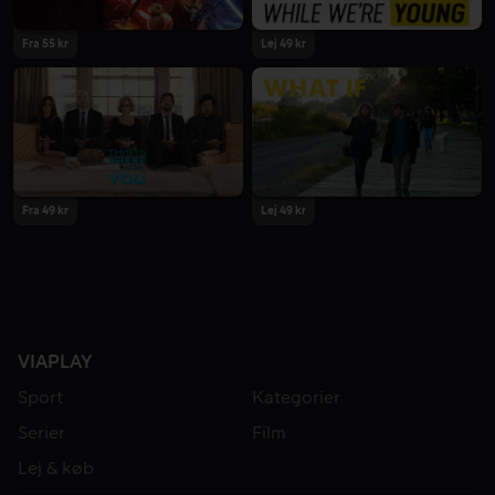
Fra 55 kr
Lej 49 kr
Fra 49 kr
Lej 49 kr
VIAPLAY
Sport
Kategorier
Serier
Film
Lej & køb