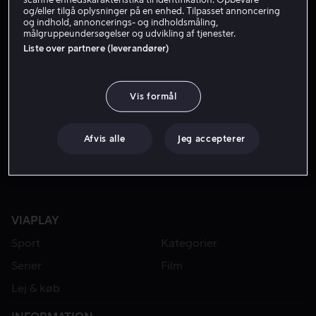
og/eller tilgå oplysninger på en enhed. Tilpasset annoncering
og indhold, annoncerings- og indholdsmåling,
målgruppeundersøgelser og udvikling af tjenester.
Liste over partnere (leverandører)
Vis formål
Fra 49 kr
Fra 49 kr
Afvis alle
Jeg accepterer
VIAPLAY
Sport
Kategorier
Serier
Film
Lej & køb