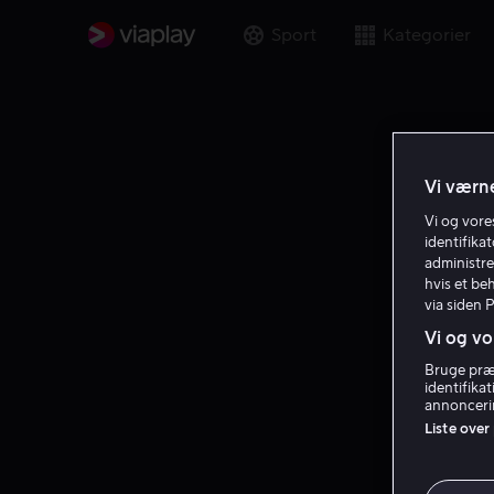
Sport
Kategorier
Vi værne
Vi og vor
identifika
administre
hvis et be
via siden 
Vi og vo
Bruge præc
identifika
annoncerin
Liste over