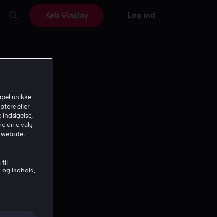
Køb Viaplay
Log ind
mpel unikke
ptere eller
 indsigelse,
re dine valg
 website.
til
g og indhold,