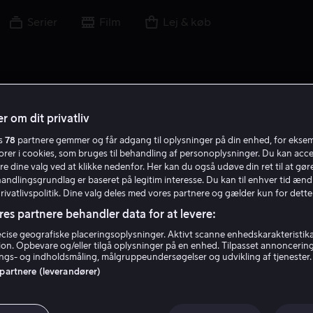
Serier
Film
Lej & køb
r om dit privatliv
es
78
partnere gemmer og får adgang til oplysninger på din enhed, for ekse
torer i cookies, som bruges til behandling af personoplysninger. Du kan acce
re dine valg ved at klikke nedenfor. Her kan du også udøve din ret til at gøre
handlingsgrundlag er baseret på legitim interesse. Du kan til enhver tid ænd
Privatlivspolitik. Dine valg deles med vores partnere og gælder kun for dette
res partnere behandler data for at levere:
ise geografiske placeringsoplysninger. Aktivt scanne enhedskarakteristika 
tion. Opbevare og/eller tilgå oplysninger på en enhed. Tilpasset annoncerin
Adam Trese
gs- og indholdsmåling, målgruppeundersøgelser og udvikling af tjenester.
 partnere (leverandører)
Skuespiller