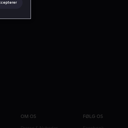
ccepterer
OM OS
FØLG OS