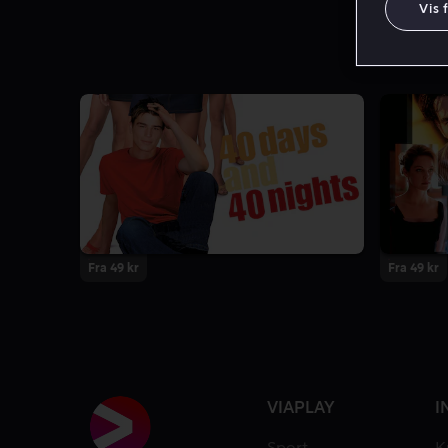
Vis 
Fra 49 kr
Fra 49 kr
VIAPLAY
I