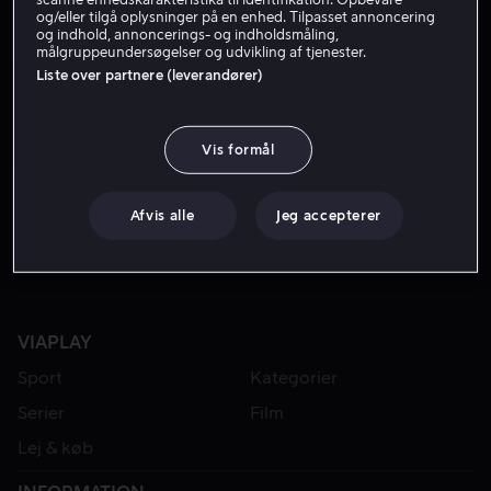
og/eller tilgå oplysninger på en enhed. Tilpasset annoncering
og indhold, annoncerings- og indholdsmåling,
målgruppeundersøgelser og udvikling af tjenester.
Liste over partnere (leverandører)
Vis formål
Fra 49 kr
Afvis alle
Jeg accepterer
VIAPLAY
Sport
Kategorier
Serier
Film
Lej & køb