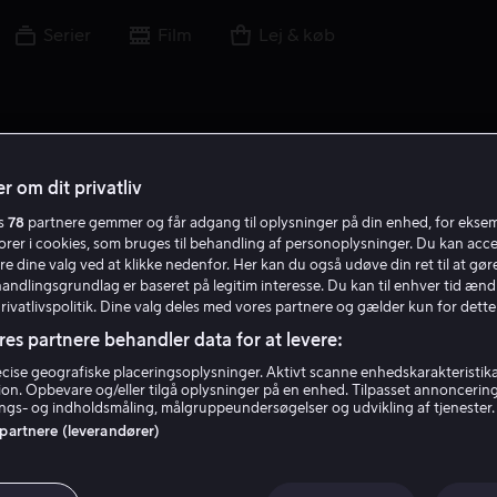
Serier
Film
Lej & køb
r om dit privatliv
es
78
partnere gemmer og får adgang til oplysninger på din enhed, for ekse
A L
torer i cookies, som bruges til behandling af personoplysninger. Du kan acce
re dine valg ved at klikke nedenfor. Her kan du også udøve din ret til at gøre
handlingsgrundlag er baseret på legitim interesse. Du kan til enhver tid ænd
Privatlivspolitik. Dine valg deles med vores partnere og gælder kun for dette
res partnere behandler data for at levere:
ise geografiske placeringsoplysninger. Aktivt scanne enhedskarakteristika 
tion. Opbevare og/eller tilgå oplysninger på en enhed. Tilpasset annoncerin
Aiden Longworth
gs- og indholdsmåling, målgruppeundersøgelser og udvikling af tjenester.
 partnere (leverandører)
Skuespiller