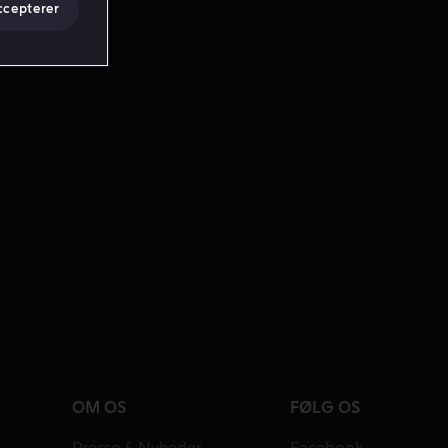
ccepterer
OM OS
FØLG OS