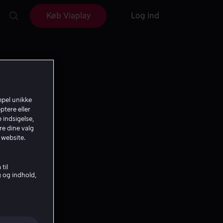
Køb Viaplay
Log ind
mpel unikke
ptere eller
 indsigelse,
re dine valg
 website.
til
g og indhold,