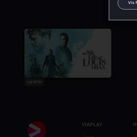
Vis 
Lej 49 kr
VIAPLAY
I