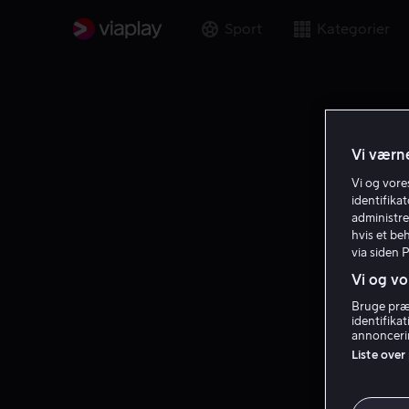
Sport
Kategorier
Vi værne
Vi og vor
identifika
administre
hvis et be
via siden 
Vi og vo
Bruge præc
identifika
annoncerin
Liste over