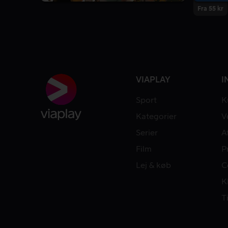
Fra 55 kr
VIAPLAY
I
Sport
K
Kategorier
V
Serier
A
Film
P
Lej & køb
C
K
T