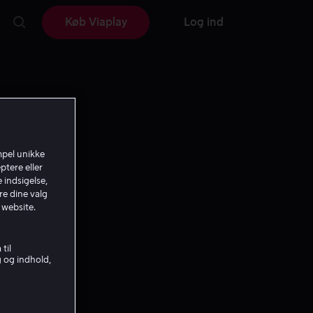
Køb Viaplay
Log ind
mpel unikke
ptere eller
 indsigelse,
re dine valg
 website.
til
g og indhold,