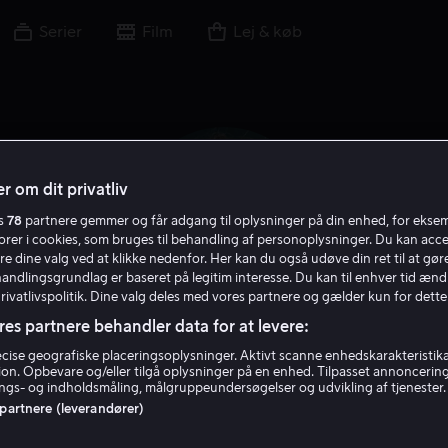
Serier
Film
Lej & køb
r om dit privatliv
es
78
partnere gemmer og får adgang til oplysninger på din enhed, for ekse
torer i cookies, som bruges til behandling af personoplysninger. Du kan acce
re dine valg ved at klikke nedenfor. Her kan du også udøve din ret til at gøre
handlingsgrundlag er baseret på legitim interesse. Du kan til enhver tid ænd
Privatlivspolitik. Dine valg deles med vores partnere og gælder kun for dette
res partnere behandler data for at levere:
Alain Chabat
ise geografiske placeringsoplysninger. Aktivt scanne enhedskarakteristika 
tion. Opbevare og/eller tilgå oplysninger på en enhed. Tilpasset annoncerin
gs- og indholdsmåling, målgruppeundersøgelser og udvikling af tjenester.
 partnere (leverandører)
Stemme
Skuespiller
Forfatter
Instruktør