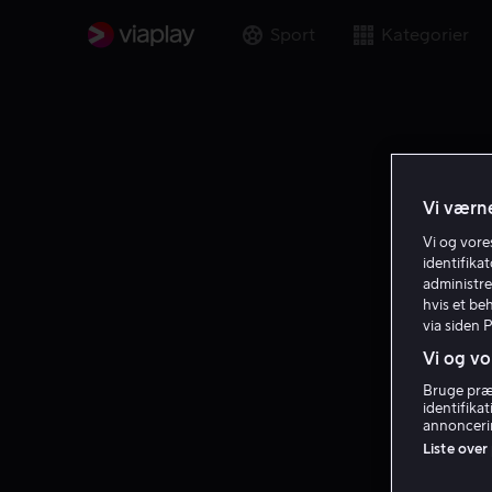
Sport
Kategorier
Vi værne
Vi og vor
identifika
administre
hvis et be
via siden 
Vi og vo
Bruge præc
identifika
annoncerin
Liste over