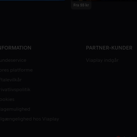
Fra 55 kr
NFORMATION
PARTNER-KUNDER
undeservice
Viaplay indgår
ores platforme
ftalevilkår
rivatlivspolitik
ookies
lagemulighed
ilgængelighed hos Viaplay