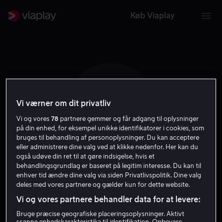
Køb Viaplay
Vi værner om dit privatliv
A M
Vi og vores
78
partnere gemmer og får adgang til oplysninger
på din enhed, for eksempel unikke identifikatorer i cookies, som
bruges til behandling af personoplysninger. Du kan acceptere
eller administrere dine valg ved at klikke nedenfor. Her kan du
også udøve din ret til at gøre indsigelse, hvis et
behandlingsgrundlag er baseret på legitim interesse. Du kan til
Alan Metter
enhver tid ændre dine valg via siden Privatlivspolitik. Dine valg
deles med vores partnere og gælder kun for dette website.
Vi og vores partnere behandler data for at levere:
Instruktør
Bruge præcise geografiske placeringsoplysninger. Aktivt
scanne enhedskarakteristika til identifikation. Opbevare