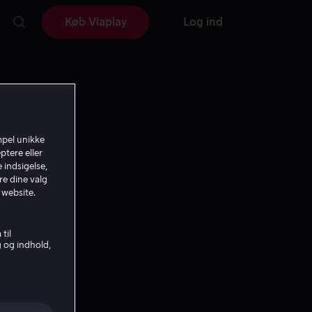
Køb Viaplay
Log ind
mpel unikke
ptere eller
 indsigelse,
re dine valg
 website.
til
g og indhold,