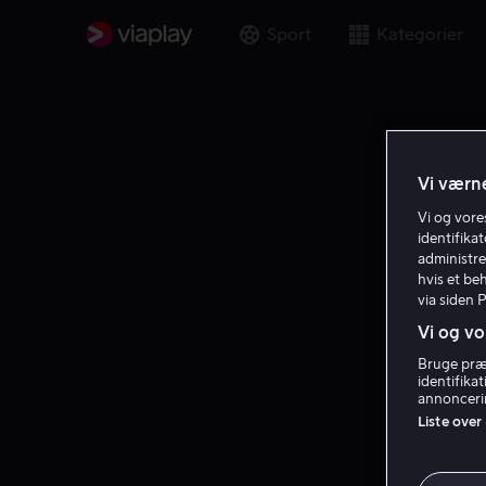
Sport
Kategorier
Vi værne
Vi og vor
identifika
administre
hvis et be
via siden 
Vi og vo
Bruge præc
identifika
annoncerin
Liste over