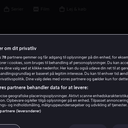
Serier
Film
Lej & køb
r om dit privatliv
es
78
partnere gemmer og får adgang til oplysninger på din enhed, for ekse
A A
torer i cookies, som bruges til behandling af personoplysninger. Du kan acce
re dine valg ved at klikke nedenfor. Her kan du også udøve din ret til at gøre
handlingsgrundlag er baseret på legitim interesse. Du kan til enhver tid ænd
Privatlivspolitik. Dine valg deles med vores partnere og gælder kun for dette
res partnere behandler data for at levere:
ise geografiske placeringsoplysninger. Aktivt scanne enhedskarakteristika 
tion. Opbevare og/eller tilgå oplysninger på en enhed. Tilpasset annoncerin
Alexandros Avranas
gs- og indholdsmåling, målgruppeundersøgelser og udvikling af tjenester.
 partnere (leverandører)
Instruktør