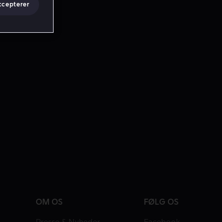
ccepterer
OM OS
FØLG OS