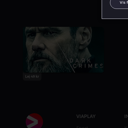
Vis 
Lej 49 kr
VIAPLAY
I