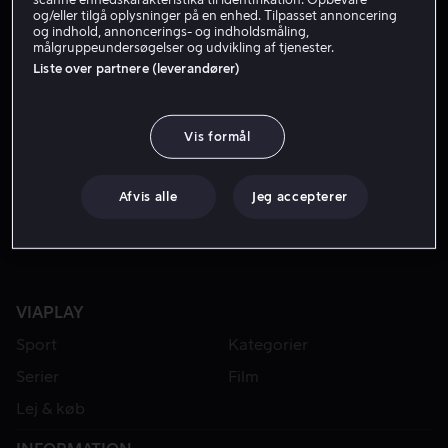
og/eller tilgå oplysninger på en enhed. Tilpasset annoncering
og indhold, annoncerings- og indholdsmåling,
målgruppeundersøgelser og udvikling af tjenester.
Liste over partnere (leverandører)
Vis formål
Fra 49 kr
Lej 49 kr
Afvis alle
Jeg accepterer
VIAPLAY
Sport
Kategorier
Serier
Film
Lej & køb