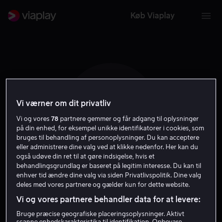
Køb Viaplay
Vi værner om dit privatliv
A H
Vi og vores
78
partnere gemmer og får adgang til oplysninger
på din enhed, for eksempel unikke identifikatorer i cookies, som
bruges til behandling af personoplysninger. Du kan acceptere
eller administrere dine valg ved at klikke nedenfor. Her kan du
også udøve din ret til at gøre indsigelse, hvis et
behandlingsgrundlag er baseret på legitim interesse. Du kan til
Allan Hawco
enhver tid ændre dine valg via siden Privatlivspolitik. Dine valg
deles med vores partnere og gælder kun for dette website.
Vi og vores partnere behandler data for at levere:
Skuespiller
Bruge præcise geografiske placeringsoplysninger. Aktivt
scanne enhedskarakteristika til identifikation. Opbevare