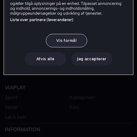
og/eller tilgå oplysninger på en enhed. Tilpasset annoncering
og indhold, annoncerings- og indholdsmåling,
målgruppeundersøgelser og udvikling af tjenester.
Liste over partnere (leverandører)
Vis formål
Afvis alle
Jeg accepterer
VIAPLAY
Sport
Kategorier
Serier
Film
Lej & køb
INFORMATION