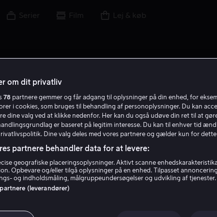
Serier
Film
Lej & køb
r om dit privatliv
es
78
partnere gemmer og får adgang til oplysninger på din enhed, for ekse
torer i cookies, som bruges til behandling af personoplysninger. Du kan acce
re dine valg ved at klikke nedenfor. Her kan du også udøve din ret til at gøre
handlingsgrundlag er baseret på legitim interesse. Du kan til enhver tid ænd
Privatlivspolitik. Dine valg deles med vores partnere og gælder kun for dette
res partnere behandler data for at levere:
ise geografiske placeringsoplysninger. Aktivt scanne enhedskarakteristika 
tion. Opbevare og/eller tilgå oplysninger på en enhed. Tilpasset annoncerin
Andrey Konchalovskiy
gs- og indholdsmåling, målgruppeundersøgelser og udvikling af tjenester.
 partnere (leverandører)
Producer
Instruktør