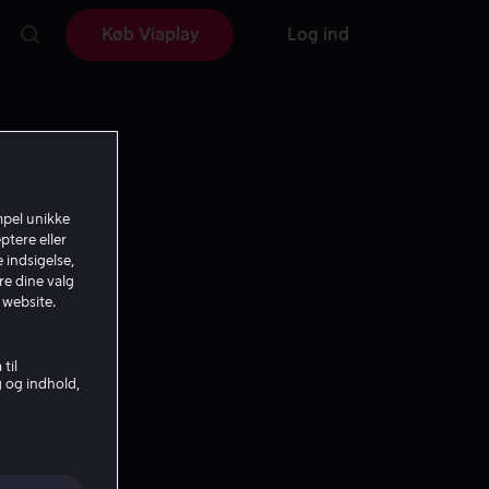
Køb Viaplay
Log ind
mpel unikke
ptere eller
 indsigelse,
re dine valg
 website.
til
g og indhold,