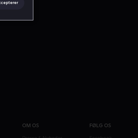
ccepterer
OM OS
FØLG OS