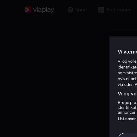
Sport
Kategorier
Vi værne
Vi og vor
identifika
administre
hvis et be
via siden 
Vi og vo
Bruge præc
identifika
annoncerin
Liste over