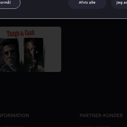
formål
Afvis alle
Jeg a
NFORMATION
PARTNER-KUNDER