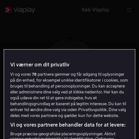
Køb Viaplay
Vi værner om dit privatliv
A H
Vi og vores
78
partnere gemmer og får adgang til oplysninger
på din enhed, for eksempel unikke identifikatorer i cookies, som
bruges til behandling af personoplysninger. Du kan acceptere
eller administrere dine valg ved at klikke nedenfor. Her kan du
også udøve din ret til at gøre indsigelse, hvis et
behandlingsgrundlag er baseret på legitim interesse. Du kan til
Anna Hjarne
enhver tid ændre dine valg via siden Privatlivspolitik. Dine valg
deles med vores partnere og gælder kun for dette website.
Vi og vores partnere behandler data for at levere:
Skuespiller
Bruge præcise geografiske placeringsoplysninger. Aktivt
scanne enhedskarakteristika til identifikation. Opbevare