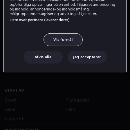
og/eller tilgå oplysninger på en enhed. Tilpasset annoncering
og indhold, annoncerings- og indholdsmåling,
målgruppeundersøgelser og udvikling af tjenester.
Liste over partnere (leverandører)
Vis formål
Fra 49 kr
Afvis alle
Jeg accepterer
VIAPLAY
Sport
Kategorier
Serier
Film
Lej & køb