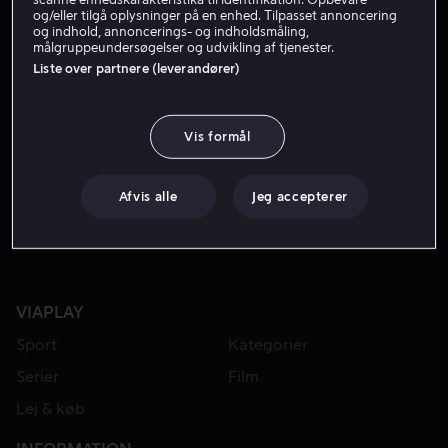
og/eller tilgå oplysninger på en enhed. Tilpasset annoncering
og indhold, annoncerings- og indholdsmåling,
målgruppeundersøgelser og udvikling af tjenester.
Liste over partnere (leverandører)
Vis formål
Fra 39 kr
Afvis alle
Jeg accepterer
VIAPLAY
Sport
Kategorier
Serier
Film
Lej & køb