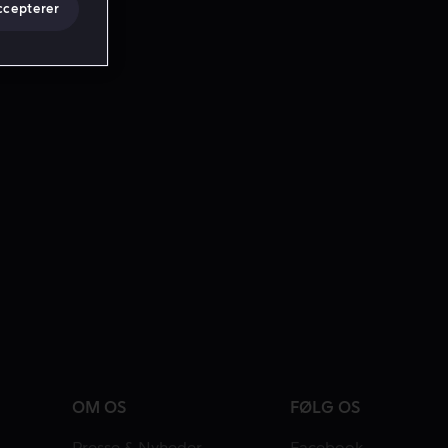
ccepterer
OM OS
FØLG OS