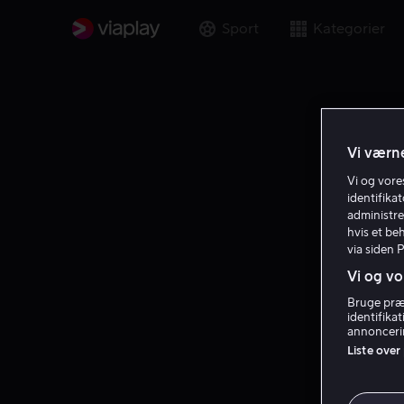
Sport
Kategorier
Vi værne
Vi og vor
identifika
administre
hvis et be
via siden 
Vi og vo
Bruge præc
identifika
annoncerin
Liste over