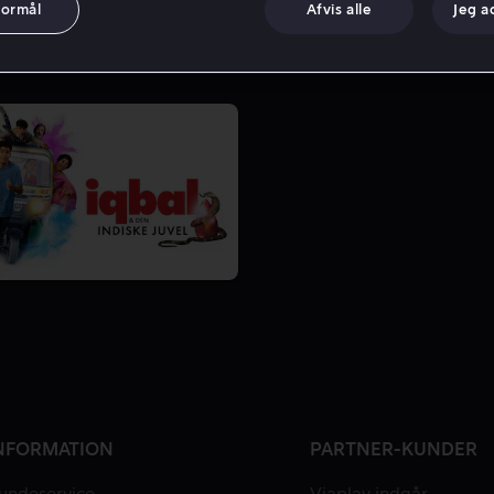
formål
Afvis alle
Jeg a
NFORMATION
PARTNER-KUNDER