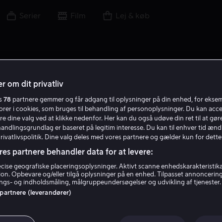
Serier
Film
Lej & køb
r om dit privatliv
es
78
partnere gemmer og får adgang til oplysninger på din enhed, for ekse
A T
torer i cookies, som bruges til behandling af personoplysninger. Du kan acce
re dine valg ved at klikke nedenfor. Her kan du også udøve din ret til at gøre
handlingsgrundlag er baseret på legitim interesse. Du kan til enhver tid ænd
Privatlivspolitik. Dine valg deles med vores partnere og gælder kun for dette
res partnere behandler data for at levere:
ise geografiske placeringsoplysninger. Aktivt scanne enhedskarakteristika 
tion. Opbevare og/eller tilgå oplysninger på en enhed. Tilpasset annoncerin
Arien Takiar
gs- og indholdsmåling, målgruppeundersøgelser og udvikling af tjenester.
 partnere (leverandører)
Skuespiller