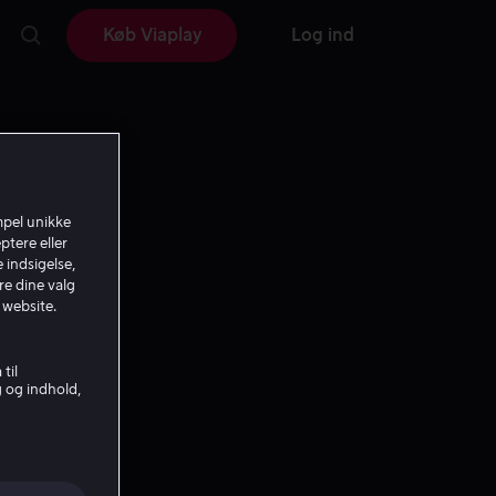
Køb Viaplay
Log ind
mpel unikke
ptere eller
 indsigelse,
re dine valg
 website.
til
g og indhold,