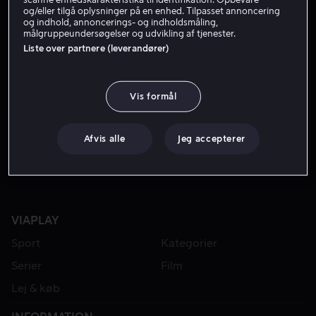
og/eller tilgå oplysninger på en enhed. Tilpasset annoncering
og indhold, annoncerings- og indholdsmåling,
målgruppeundersøgelser og udvikling af tjenester.
Liste over partnere (leverandører)
Vis formål
Fra 59 kr
Lej 49 kr
Afvis alle
Jeg accepterer
VIAPLAY
Sport
Kategorier
Serier
Film
Lej & køb