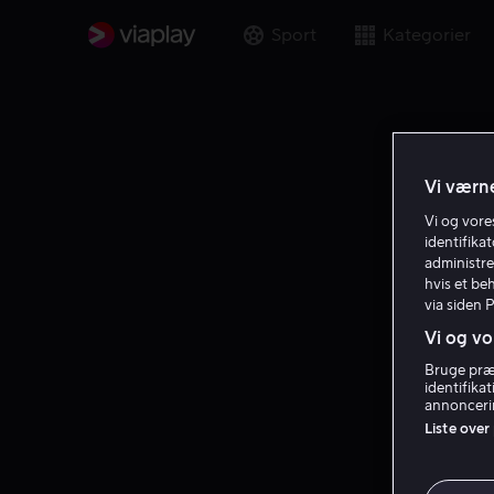
Sport
Kategorier
Vi værne
Vi og vor
identifika
administre
hvis et be
via siden 
Vi og vo
Bruge præc
identifika
annoncerin
Liste over