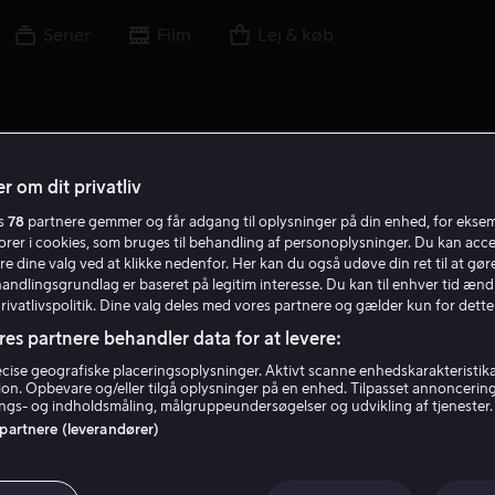
Serier
Film
Lej & køb
r om dit privatliv
es
78
partnere gemmer og får adgang til oplysninger på din enhed, for ekse
B S
torer i cookies, som bruges til behandling af personoplysninger. Du kan acce
re dine valg ved at klikke nedenfor. Her kan du også udøve din ret til at gøre
handlingsgrundlag er baseret på legitim interesse. Du kan til enhver tid ænd
Privatlivspolitik. Dine valg deles med vores partnere og gælder kun for dette
res partnere behandler data for at levere:
ise geografiske placeringsoplysninger. Aktivt scanne enhedskarakteristika 
tion. Opbevare og/eller tilgå oplysninger på en enhed. Tilpasset annoncerin
Ben Sharpsteen
gs- og indholdsmåling, målgruppeundersøgelser og udvikling af tjenester.
 partnere (leverandører)
Instruktør