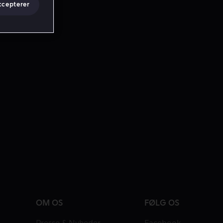
ccepterer
OM OS
FØLG OS