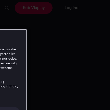
Køb Viaplay
Log ind
mpel unikke
ptere eller
 indsigelse,
re dine valg
 website.
til
g og indhold,