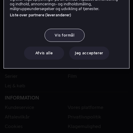
og indhold, annoncerings- og indholdsmåling,
målgruppeundersøgelser og udvikling af tjenester.
Liste over partnere (leverandører)
Vis formål
Afvis alle
Jeg accepterer
VIAPLAY
Sport
Kategorier
Serier
Film
Lej & køb
INFORMATION
Kundeservice
Vores platforme
Aftalevilkår
Privatlivspolitik
Cookies
Klagemulighed