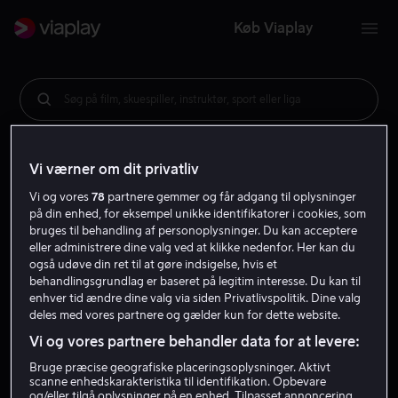
Køb Viaplay
Søg på film, skuespiller, instruktør, sport eller liga
Vi værner om dit privatliv
Vi og vores
78
partnere gemmer og får adgang til oplysninger
på din enhed, for eksempel unikke identifikatorer i cookies, som
bruges til behandling af personoplysninger. Du kan acceptere
eller administrere dine valg ved at klikke nedenfor. Her kan du
også udøve din ret til at gøre indsigelse, hvis et
behandlingsgrundlag er baseret på legitim interesse. Du kan til
enhver tid ændre dine valg via siden Privatlivspolitik. Dine valg
deles med vores partnere og gælder kun for dette website.
Vi og vores partnere behandler data for at levere:
Bruge præcise geografiske placeringsoplysninger. Aktivt
scanne enhedskarakteristika til identifikation. Opbevare
og/eller tilgå oplysninger på en enhed. Tilpasset annoncering