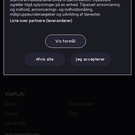
og/eller tilgå oplysninger på en enhed. Tilpasset annoncering
og indhold, annoncerings- og indholdsmåling,
målgruppeundersøgelser og udvikling af tjenester.
Liste over partnere (leverandører)
Vis formål
Fra 49 kr
Fra 49 kr
Afvis alle
Jeg accepterer
VIAPLAY
Sport
Kategorier
Serier
Film
Lej & køb