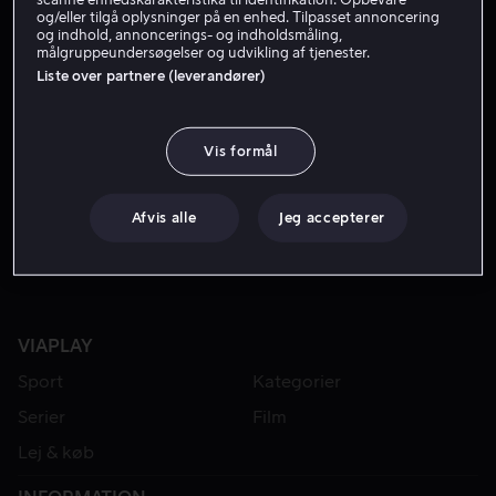
og/eller tilgå oplysninger på en enhed. Tilpasset annoncering
og indhold, annoncerings- og indholdsmåling,
målgruppeundersøgelser og udvikling af tjenester.
Liste over partnere (leverandører)
Vis formål
Fra 49 kr
Fra 49 kr
Afvis alle
Jeg accepterer
VIAPLAY
Sport
Kategorier
Serier
Film
Lej & køb