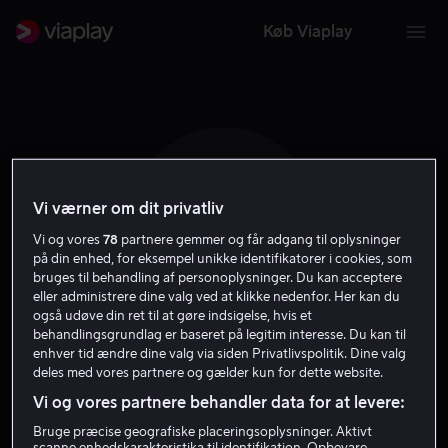
Køb Viaplay
Vi værner om dit privatliv
B G
Vi og vores
78
partnere gemmer og får adgang til oplysninger
på din enhed, for eksempel unikke identifikatorer i cookies, som
bruges til behandling af personoplysninger. Du kan acceptere
eller administrere dine valg ved at klikke nedenfor. Her kan du
også udøve din ret til at gøre indsigelse, hvis et
behandlingsgrundlag er baseret på legitim interesse. Du kan til
Bill Giggie
enhver tid ændre dine valg via siden Privatlivspolitik. Dine valg
deles med vores partnere og gælder kun for dette website.
Vi og vores partnere behandler data for at levere:
Instruktør
Bruge præcise geografiske placeringsoplysninger. Aktivt
scanne enhedskarakteristika til identifikation. Opbevare