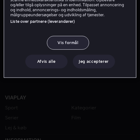
og/eller tilgå oplysninger på en enhed. Tilpasset annoncering
og indhold, annoncerings- og indholdsmåling,
målgruppeundersøgelser og udvikling af tjenester.
Liste over partnere (leverandører)
Vis formål
Fra 49 kr
Afvis alle
Jeg accepterer
VIAPLAY
Sport
Kategorier
Serier
Film
Lej & køb