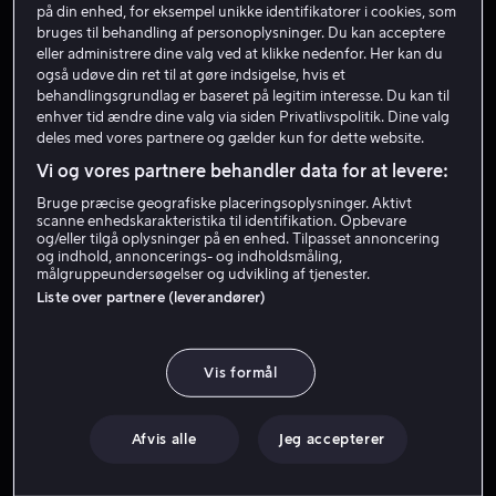
på din enhed, for eksempel unikke identifikatorer i cookies, som
bruges til behandling af personoplysninger. Du kan acceptere
eller administrere dine valg ved at klikke nedenfor. Her kan du
også udøve din ret til at gøre indsigelse, hvis et
behandlingsgrundlag er baseret på legitim interesse. Du kan til
enhver tid ændre dine valg via siden Privatlivspolitik. Dine valg
deles med vores partnere og gælder kun for dette website.
Vi og vores partnere behandler data for at levere:
Lej 49 kr
Fra 49 kr
Bruge præcise geografiske placeringsoplysninger. Aktivt
scanne enhedskarakteristika til identifikation. Opbevare
og/eller tilgå oplysninger på en enhed. Tilpasset annoncering
og indhold, annoncerings- og indholdsmåling,
målgruppeundersøgelser og udvikling af tjenester.
Liste over partnere (leverandører)
Lej 49 kr
Fra 49 kr
Vis formål
Afvis alle
Jeg accepterer