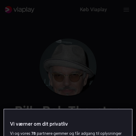
Køb Viaplay
Billy Bob Thornton
Vi værner om dit privatliv
Skuespiller
Gæst
Instruktør
Stemme
Forfatter
Vi og vores
78
partnere gemmer og får adgang til oplysninger