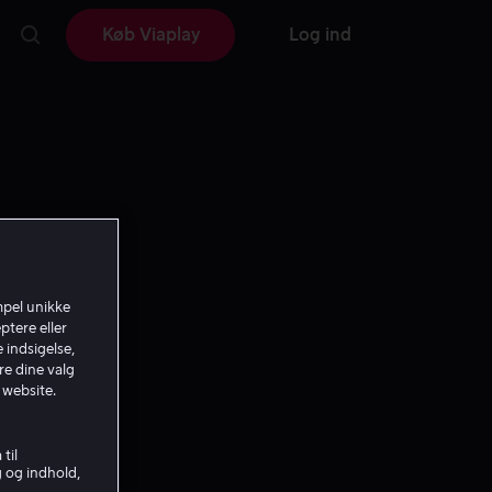
Køb Viaplay
Log ind
mpel unikke
ptere eller
 indsigelse,
re dine valg
 website.
til
g og indhold,