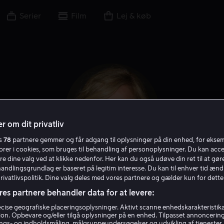
Serier
Film
Lej & køb
r om dit privatliv
es
78
partnere gemmer og får adgang til oplysninger på din enhed, for ekse
torer i cookies, som bruges til behandling af personoplysninger. Du kan acce
re dine valg ved at klikke nedenfor. Her kan du også udøve din ret til at gøre
handlingsgrundlag er baseret på legitim interesse. Du kan til enhver tid ænd
Bonnie Hunt
Privatlivspolitik. Dine valg deles med vores partnere og gælder kun for dette
res partnere behandler data for at levere:
Stemme
Skuespiller
ise geografiske placeringsoplysninger. Aktivt scanne enhedskarakteristika 
tion. Opbevare og/eller tilgå oplysninger på en enhed. Tilpasset annoncerin
gs- og indholdsmåling, målgruppeundersøgelser og udvikling af tjenester.