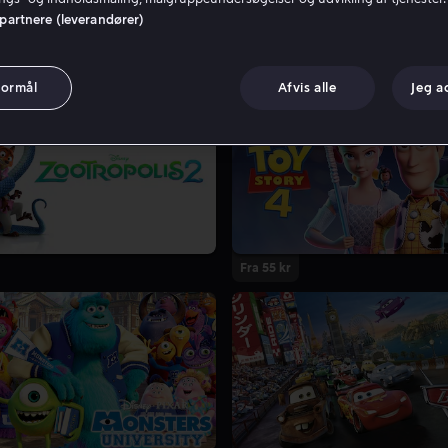
 partnere (leverandører)
formål
Afvis alle
Jeg a
Fra 55 kr