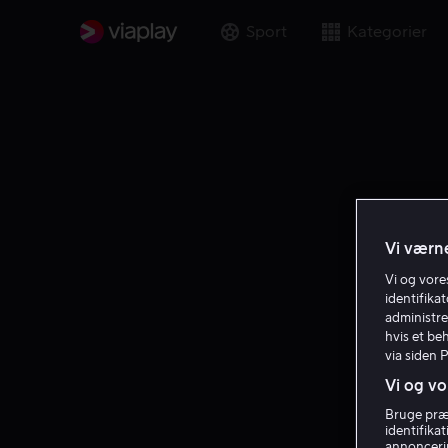
Sport
Kategorier
Vi værne
Vi og vor
identifika
administre
hvis et be
via siden 
Vi og vo
Bruge præc
identifika
annoncerin