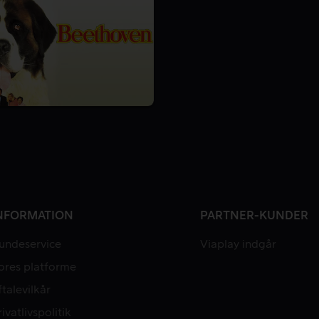
NFORMATION
PARTNER-KUNDER
undeservice
Viaplay indgår
ores platforme
ftalevilkår
rivatlivspolitik