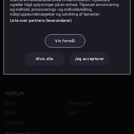
og/eller tilgå oplysninger på en enhed. Tilpasset annoncering
og indhold, annoncerings- og indholdsmåling,
målgruppeundersøgelser og udvikling af tjenester.
Liste over partnere (leverandører)
Vis formål
Fra 49 kr
Kun hos os
Afvis alle
Jeg accepterer
VIAPLAY
Sport
Kategorier
Serier
Film
Lej & køb