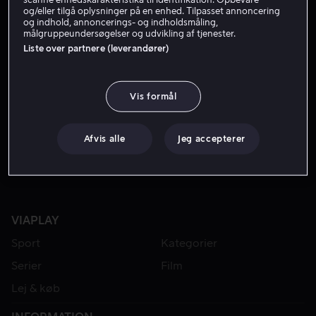
og/eller tilgå oplysninger på en enhed. Tilpasset annoncering
og indhold, annoncerings- og indholdsmåling,
målgruppeundersøgelser og udvikling af tjenester.
Liste over partnere (leverandører)
Vis formål
Fra 49 kr
Afvis alle
Jeg accepterer
VIAPLAY
Sport
Kategorier
Serier
Film
Lej & køb