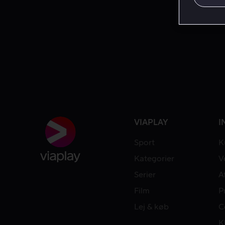
VIAPLAY
I
Sport
K
Kategorier
V
Serier
A
Film
P
Lej & køb
C
K