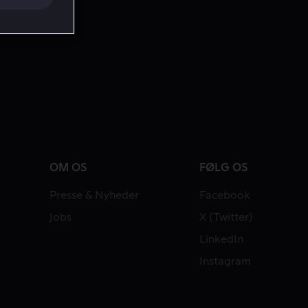
OM OS
FØLG OS
Presse & Nyheder
Facebook
Jobs
X (Twitter)
LinkedIn
Instagram