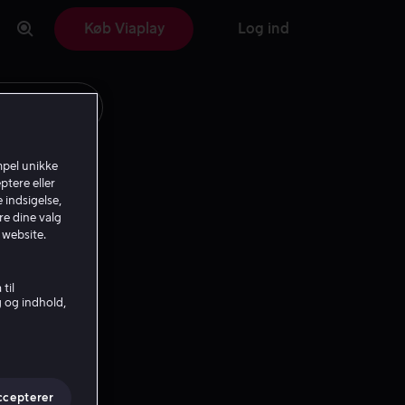
Køb Viaplay
Log ind
mpel unikke
ptere eller
 indsigelse,
re dine valg
 website.
til
g og indhold,
ccepterer