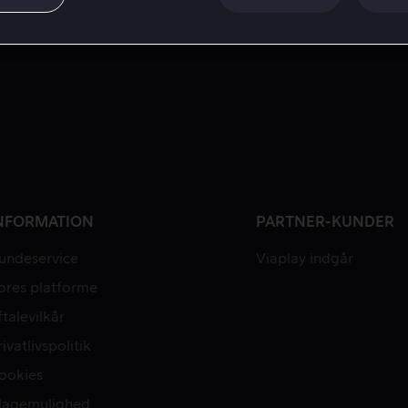
NFORMATION
PARTNER-KUNDER
undeservice
Viaplay indgår
ores platforme
ftalevilkår
rivatlivspolitik
ookies
lagemulighed