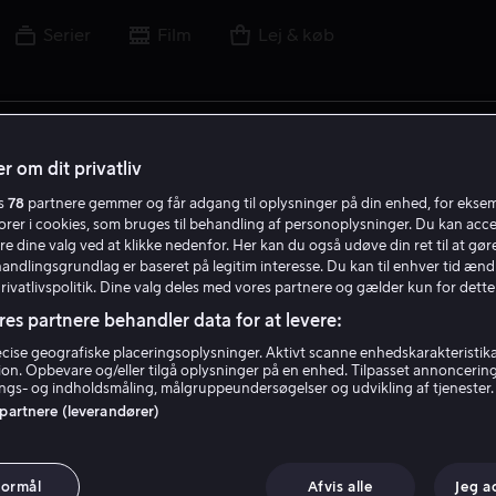
Serier
Film
Lej & køb
lm, skuespiller, instruktør, sport eller liga
r om dit privatliv
es
78
partnere gemmer og får adgang til oplysninger på din enhed, for ekse
torer i cookies, som bruges til behandling af personoplysninger. Du kan acce
re dine valg ved at klikke nedenfor. Her kan du også udøve din ret til at gøre
handlingsgrundlag er baseret på legitim interesse. Du kan til enhver tid ænd
Privatlivspolitik. Dine valg deles med vores partnere og gælder kun for dette
res partnere behandler data for at levere:
ise geografiske placeringsoplysninger. Aktivt scanne enhedskarakteristika 
tion. Opbevare og/eller tilgå oplysninger på en enhed. Tilpasset annoncerin
gs- og indholdsmåling, målgruppeundersøgelser og udvikling af tjenester.
 partnere (leverandører)
formål
Afvis alle
Jeg a