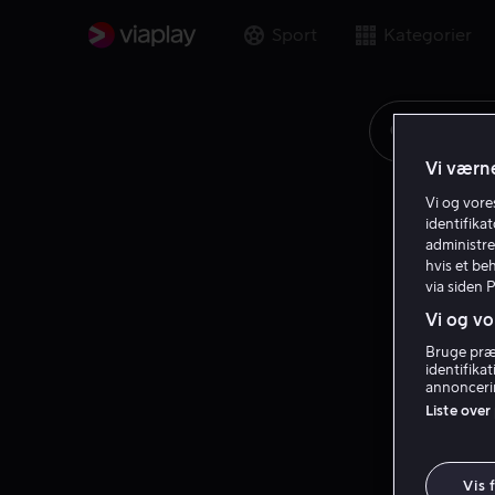
Sport
Kategorier
Søg på fi
Vi værne
Vi og vor
identifika
administre
hvis et be
via siden 
Vi og vo
Bruge præc
identifika
annoncerin
Liste over
Vis 