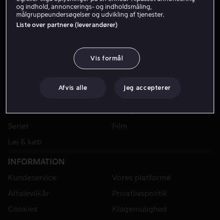
og indhold, annoncerings- og indholdsmåling,
målgruppeundersøgelser og udvikling af tjenester.
Liste over partnere (leverandører)
Vis formål
Afvis alle
Jeg accepterer
VIAPLAY
Sport
Kategorier
Serier
Film
Lej & køb
INFORMATION
Kundeservice
Vores platforme
Aftalevilkår
Privatlivspolitik
Cookies
Klagemulighed