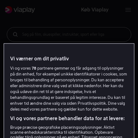
Køb Viaplay
Søg på film, skuespiller, instruktør, sport eller liga
Vi værner om dit privatliv
Vi og vores
78
partnere gemmer og får adgang til oplysninger
på din enhed, for eksempel unikke identifikatorer i cookies, som
bruges til behandling af personoplysninger. Du kan acceptere
eller administrere dine valg ved at klikke nedenfor. Her kan du
også udøve din ret til at gøre indsigelse, hvis et
behandlingsgrundlag er baseret på legitim interesse. Du kan til
enhver tid ændre dine valg via siden Privatlivspolitik. Dine valg
deles med vores partnere og gælder kun for dette website.
Vi og vores partnere behandler data for at levere:
Bruge præcise geografiske placeringsoplysninger. Aktivt
scanne enhedskarakteristika til identifikation. Opbevare
og/eller tilgå oplysninger på en enhed. Tilpasset annoncering