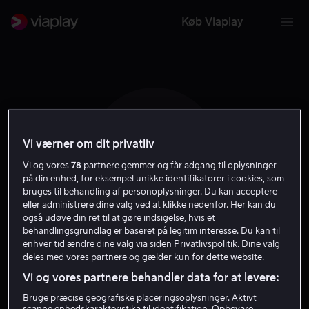
Køb Viaplay
Vi værner om dit privatliv
C Y
Vi og vores
78
partnere gemmer og får adgang til oplysninger
på din enhed, for eksempel unikke identifikatorer i cookies, som
bruges til behandling af personoplysninger. Du kan acceptere
eller administrere dine valg ved at klikke nedenfor. Her kan du
også udøve din ret til at gøre indsigelse, hvis et
behandlingsgrundlag er baseret på legitim interesse. Du kan til
Cannon Young
enhver tid ændre dine valg via siden Privatlivspolitik. Dine valg
deles med vores partnere og gælder kun for dette website.
Vi og vores partnere behandler data for at levere:
Stemme
Bruge præcise geografiske placeringsoplysninger. Aktivt
scanne enhedskarakteristika til identifikation. Opbevare