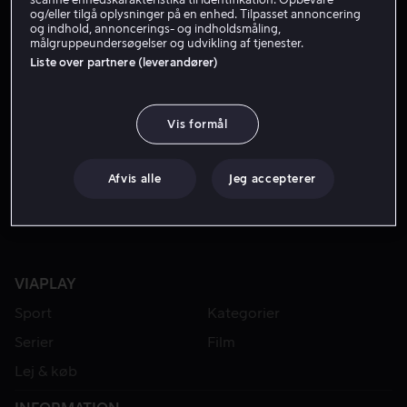
og/eller tilgå oplysninger på en enhed. Tilpasset annoncering
og indhold, annoncerings- og indholdsmåling,
målgruppeundersøgelser og udvikling af tjenester.
Liste over partnere (leverandører)
Vis formål
Fra 49 kr
Afvis alle
Jeg accepterer
VIAPLAY
Sport
Kategorier
Serier
Film
Lej & køb