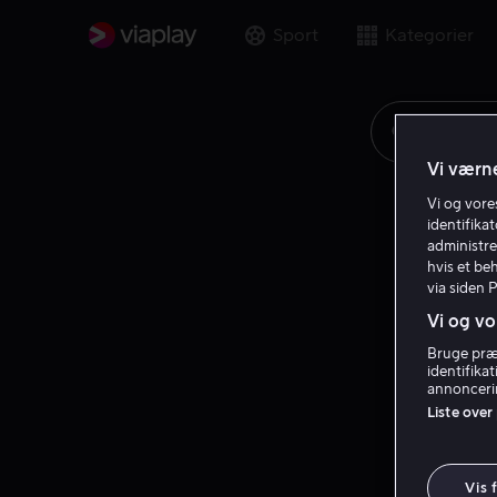
Sport
Kategorier
Søg på fi
Vi værne
Vi og vor
identifika
administre
hvis et be
via siden 
Vi og vo
Bruge præc
identifika
annoncerin
Liste over
Vis 