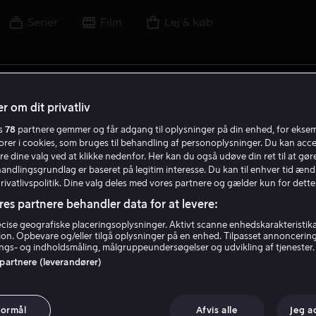
Serier
Film
Lej & køb
lm, skuespiller, instruktør, sport eller liga
r om dit privatliv
es
78
partnere gemmer og får adgang til oplysninger på din enhed, for ekse
torer i cookies, som bruges til behandling af personoplysninger. Du kan acce
re dine valg ved at klikke nedenfor. Her kan du også udøve din ret til at gøre
handlingsgrundlag er baseret på legitim interesse. Du kan til enhver tid ænd
Privatlivspolitik. Dine valg deles med vores partnere og gælder kun for dette
res partnere behandler data for at levere:
ise geografiske placeringsoplysninger. Aktivt scanne enhedskarakteristika 
tion. Opbevare og/eller tilgå oplysninger på en enhed. Tilpasset annoncerin
gs- og indholdsmåling, målgruppeundersøgelser og udvikling af tjenester.
 partnere (leverandører)
formål
Afvis alle
Jeg a