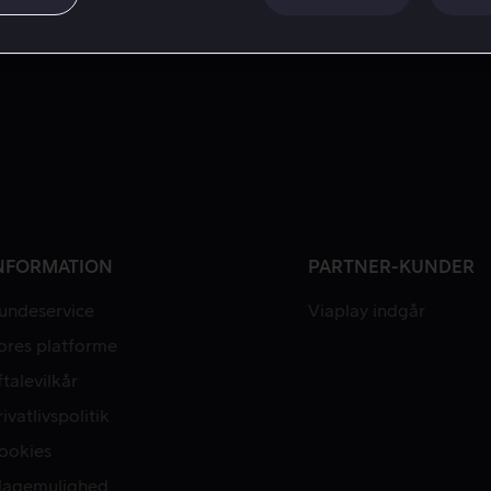
NFORMATION
PARTNER-KUNDER
undeservice
Viaplay indgår
ores platforme
ftalevilkår
rivatlivspolitik
ookies
lagemulighed