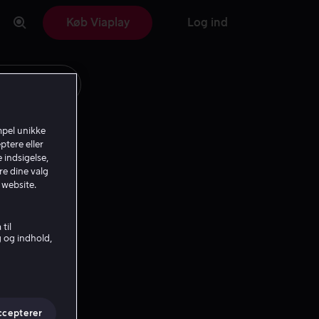
Køb Viaplay
Log ind
mpel unikke
ptere eller
 indsigelse,
re dine valg
 website.
til
g og indhold,
ccepterer