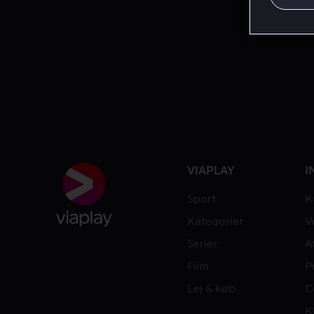
VIAPLAY
I
Sport
K
Kategorier
V
Serier
A
Film
P
Lej & køb
C
K