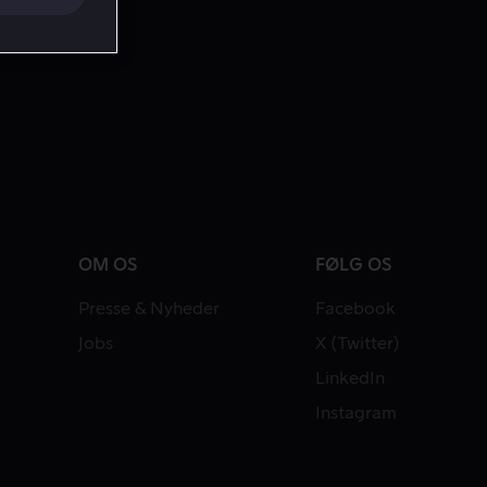
OM OS
FØLG OS
Presse & Nyheder
Facebook
Jobs
X (Twitter)
LinkedIn
Instagram