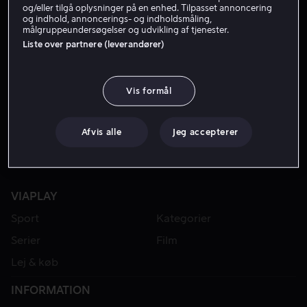
og/eller tilgå oplysninger på en enhed. Tilpasset annoncering
og indhold, annoncerings- og indholdsmåling,
målgruppeundersøgelser og udvikling af tjenester.
Liste over partnere (leverandører)
Vis formål
Afvis alle
Jeg accepterer
VIAPLAY
Sport
Kategorier
Serier
Film
Lej & køb
INFORMATION