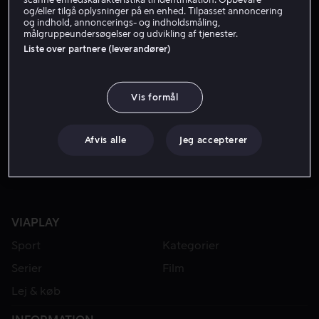
og/eller tilgå oplysninger på en enhed. Tilpasset annoncering
og indhold, annoncerings- og indholdsmåling,
målgruppeundersøgelser og udvikling af tjenester.
Liste over partnere (leverandører)
Vis formål
Fra 55 kr
Fra 49 kr
Afvis alle
Jeg accepterer
VIAPLAY
Sport
Kategorier
Serier
Film
Lej & køb