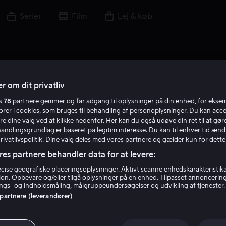
Serier
Film
Lej & køb
r om dit privatliv
es
78
partnere gemmer og får adgang til oplysninger på din enhed, for ekse
C O J
torer i cookies, som bruges til behandling af personoplysninger. Du kan acce
re dine valg ved at klikke nedenfor. Her kan du også udøve din ret til at gøre
handlingsgrundlag er baseret på legitim interesse. Du kan til enhver tid ænd
Privatlivspolitik. Dine valg deles med vores partnere og gælder kun for dette
res partnere behandler data for at levere:
ise geografiske placeringsoplysninger. Aktivt scanne enhedskarakteristika 
tion. Opbevare og/eller tilgå oplysninger på en enhed. Tilpasset annoncerin
Chili Olivia Jensen
gs- og indholdsmåling, målgruppeundersøgelser og udvikling af tjenester.
 partnere (leverandører)
Skuespiller