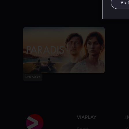
Vis 
Fra 59 kr
VIAPLAY
I