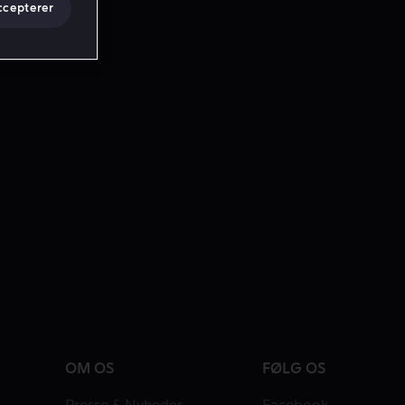
ccepterer
OM OS
FØLG OS