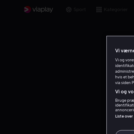
Sport
Kategorier
Vi værne
Vi og vor
identifika
administre
hvis et be
via siden 
Vi og vo
Bruge præc
identifika
annoncerin
Liste over