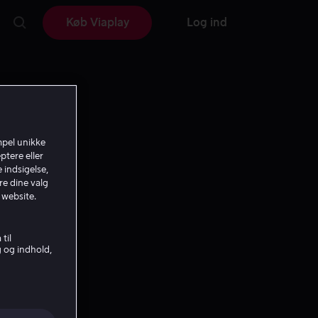
Køb Viaplay
Log ind
mpel unikke
ptere eller
 indsigelse,
re dine valg
 website.
til
g og indhold,