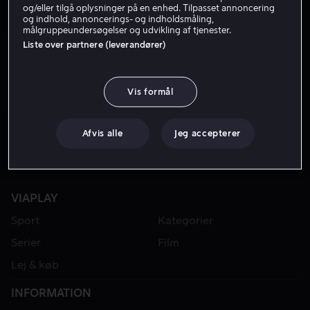
og/eller tilgå oplysninger på en enhed. Tilpasset annoncering
og indhold, annoncerings- og indholdsmåling,
målgruppeundersøgelser og udvikling af tjenester.
Liste over partnere (leverandører)
Vis formål
Afvis alle
Jeg accepterer
VIAPLAY
Sport
Kategorier
Serier
Film
Lej & køb
INFORMATION