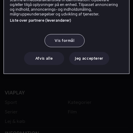
og/eller tilgå oplysninger på en enhed. Tilpasset annoncering
og indhold, annoncerings- og indholdsmåling,
målgruppeundersøgelser og udvikling af tjenester.
Liste over partnere (leverandører)
Vis formål
Fra 59 kr
Fra 49 kr
Afvis alle
Jeg accepterer
VIAPLAY
Sport
Kategorier
Serier
Film
Lej & køb