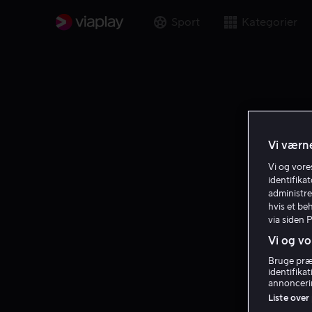
Sport
Kategorier
Vi værne
Vi og vor
identifika
administre
hvis et be
via siden 
Vi og vo
Bruge præc
identifika
annoncerin
Liste over