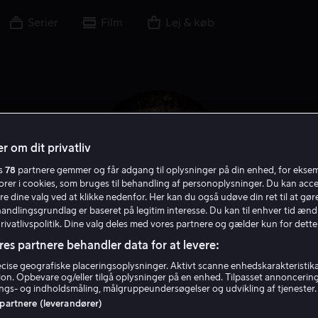
Serier
Film
Lej & køb
r om dit privatliv
es
78
partnere gemmer og får adgang til oplysninger på din enhed, for ekse
torer i cookies, som bruges til behandling af personoplysninger. Du kan acce
re dine valg ved at klikke nedenfor. Her kan du også udøve din ret til at gøre
handlingsgrundlag er baseret på legitim interesse. Du kan til enhver tid ænd
Privatlivspolitik. Dine valg deles med vores partnere og gælder kun for dette
res partnere behandler data for at levere:
Chris Penn
ise geografiske placeringsoplysninger. Aktivt scanne enhedskarakteristika 
tion. Opbevare og/eller tilgå oplysninger på en enhed. Tilpasset annoncerin
gs- og indholdsmåling, målgruppeundersøgelser og udvikling af tjenester.
Skuespiller
Gæst
 partnere (leverandører)