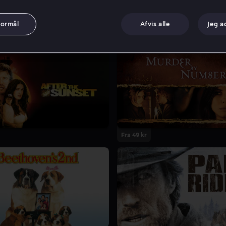
formål
Afvis alle
Jeg a
Fra 49 kr