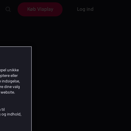
Køb Viaplay
Log ind
mpel unikke
ptere eller
 indsigelse,
re dine valg
 website.
til
g og indhold,