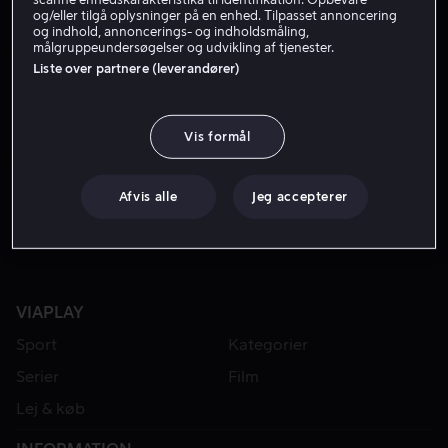
og/eller tilgå oplysninger på en enhed. Tilpasset annoncering
og indhold, annoncerings- og indholdsmåling,
målgruppeundersøgelser og udvikling af tjenester.
Liste over partnere (leverandører)
Vis formål
Fra 49 kr
Afvis alle
Jeg accepterer
VIAPLAY
Sport
Kategorier
Serier
Film
Lej & køb