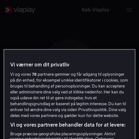
Køb Viaplay
Vi værner om dit privatliv
C C
Vi og vores
78
partnere gemmer og får adgang til oplysninger
på din enhed, for eksempel unikke identifikatorer i cookies, som
bruges til behandling af personoplysninger. Du kan acceptere
eller administrere dine valg ved at klikke nedenfor. Her kan du
også udøve din ret til at gøre indsigelse, hvis et
behandlingsgrundlag er baseret på legitim interesse. Du kan til
Christian Cantamessa
enhver tid ændre dine valg via siden Privatlivspolitik. Dine valg
deles med vores partnere og gælder kun for dette website.
Vi og vores partnere behandler data for at levere:
Instruktør
Bruge præcise geografiske placeringsoplysninger. Aktivt
scanne enhedskarakteristika til identifikation. Opbevare