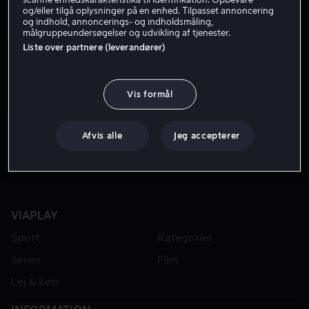
og/eller tilgå oplysninger på en enhed. Tilpasset annoncering
og indhold, annoncerings- og indholdsmåling,
målgruppeundersøgelser og udvikling af tjenester.
Liste over partnere (leverandører)
Vis formål
Fra 59 kr
Fra 59 kr
Afvis alle
Jeg accepterer
VIAPLAY
Sport
Kategorier
Serier
Film
Lej & køb