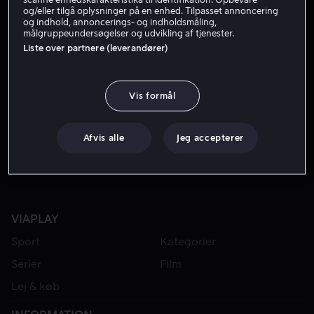
og/eller tilgå oplysninger på en enhed. Tilpasset annoncering
og indhold, annoncerings- og indholdsmåling,
målgruppeundersøgelser og udvikling af tjenester.
Liste over partnere (leverandører)
Vis formål
Fra 49 kr
Afvis alle
Jeg accepterer
VIAPLAY
Sport
Kategorier
Serier
Film
Lej & køb