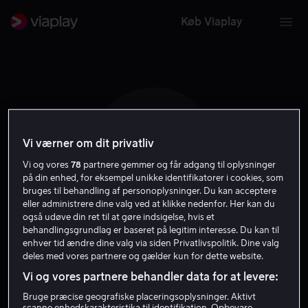
Køb Viaplay
Vi værner om dit privatliv
C S
Vi og vores
78
partnere gemmer og får adgang til oplysninger
på din enhed, for eksempel unikke identifikatorer i cookies, som
bruges til behandling af personoplysninger. Du kan acceptere
eller administrere dine valg ved at klikke nedenfor. Her kan du
også udøve din ret til at gøre indsigelse, hvis et
behandlingsgrundlag er baseret på legitim interesse. Du kan til
Chuck Sheetz
enhver tid ændre dine valg via siden Privatlivspolitik. Dine valg
deles med vores partnere og gælder kun for dette website.
Vi og vores partnere behandler data for at levere:
Producer
Instruktør
Bruge præcise geografiske placeringsoplysninger. Aktivt
scanne enhedskarakteristika til identifikation. Opbevare