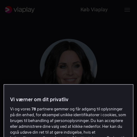
Køb Viaplay
Vi værner om dit privatliv
Courteney Cox
Vi og vores
78
partnere gemmer og får adgang til oplysninger
på din enhed, for eksempel unikke identifikatorer i cookies, som
bruges til behandling af personoplysninger. Du kan acceptere
Skuespiller
Filmproducent
Producer
Selv
Instruktør
eller administrere dine valg ved at klikke nedenfor. Her kan du
også udøve din ret til at gøre indsigelse, hvis et
Gæst
Stemme