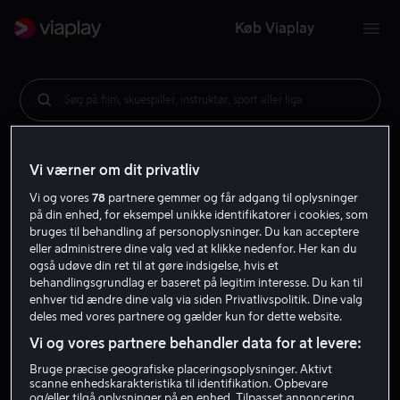
Køb Viaplay
Søg på film, skuespiller, instruktør, sport eller liga
Vi værner om dit privatliv
Vi og vores
78
partnere gemmer og får adgang til oplysninger
på din enhed, for eksempel unikke identifikatorer i cookies, som
bruges til behandling af personoplysninger. Du kan acceptere
eller administrere dine valg ved at klikke nedenfor. Her kan du
også udøve din ret til at gøre indsigelse, hvis et
behandlingsgrundlag er baseret på legitim interesse. Du kan til
enhver tid ændre dine valg via siden Privatlivspolitik. Dine valg
deles med vores partnere og gælder kun for dette website.
Vi og vores partnere behandler data for at levere:
Bruge præcise geografiske placeringsoplysninger. Aktivt
scanne enhedskarakteristika til identifikation. Opbevare
og/eller tilgå oplysninger på en enhed. Tilpasset annoncering