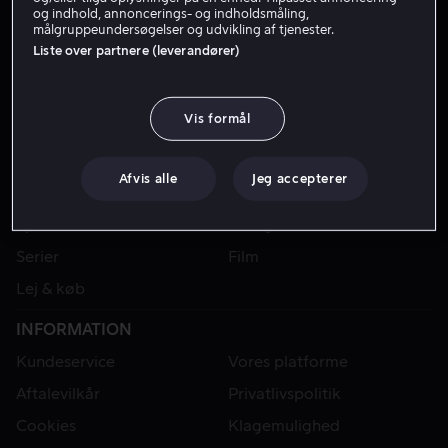
og indhold, annoncerings- og indholdsmåling,
målgruppeundersøgelser og udvikling af tjenester.
Liste over partnere (leverandører)
Vis formål
Afvis alle
Jeg accepterer
VIAPLAY
Sport
Kategorier
Serier
Film
Lej & køb
INFORMATION
Kundeservice
Vores platforme
Aftalevilkår
Privatlivspolitik
Cookies
Klagemulighed