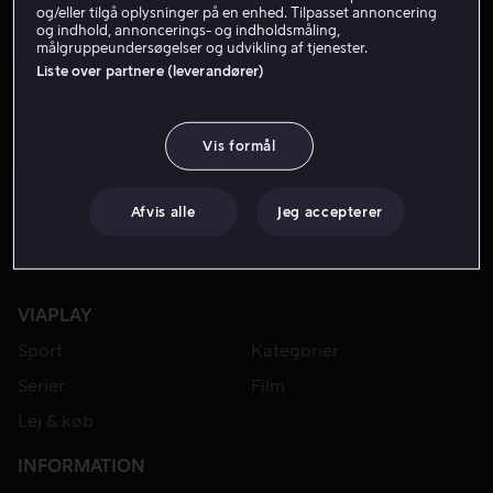
og/eller tilgå oplysninger på en enhed. Tilpasset annoncering
og indhold, annoncerings- og indholdsmåling,
målgruppeundersøgelser og udvikling af tjenester.
Liste over partnere (leverandører)
Vis formål
Afvis alle
Jeg accepterer
VIAPLAY
Sport
Kategorier
Serier
Film
Lej & køb
INFORMATION