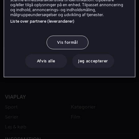
og/eller tilgå oplysninger på en enhed. Tilpasset annoncering
og indhold, annoncerings- og indholdsmåling,
målgruppeundersøgelser og udvikling af tjenester.
Liste over partnere (leverandører)
Vis formål
Fra 49 kr
Fra 49 kr
Afvis alle
Jeg accepterer
VIAPLAY
Sport
Kategorier
Serier
Film
Lej & køb