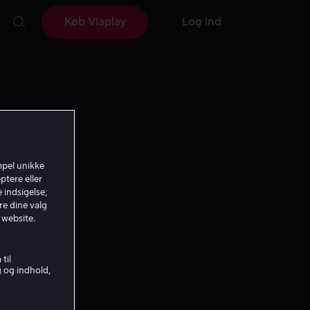
Køb Viaplay
Log ind
mpel unikke
ptere eller
 indsigelse,
re dine valg
 website.
til
g og indhold,