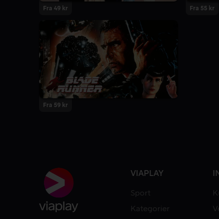
Fra 49 kr
Fra 55 kr
Fra 59 kr
VIAPLAY
I
Sport
K
Kategorier
V