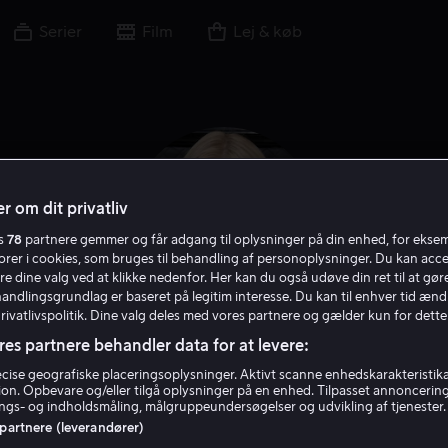
Serier
Film
Lej & køb
r om dit privatliv
es
78
partnere gemmer og får adgang til oplysninger på din enhed, for ekse
torer i cookies, som bruges til behandling af personoplysninger. Du kan acce
re dine valg ved at klikke nedenfor. Her kan du også udøve din ret til at gøre
handlingsgrundlag er baseret på legitim interesse. Du kan til enhver tid ænd
Privatlivspolitik. Dine valg deles med vores partnere og gælder kun for dette
res partnere behandler data for at levere:
Daryl Hannah
ise geografiske placeringsoplysninger. Aktivt scanne enhedskarakteristika 
tion. Opbevare og/eller tilgå oplysninger på en enhed. Tilpasset annoncerin
gs- og indholdsmåling, målgruppeundersøgelser og udvikling af tjenester.
Gæst
Skuespiller
 partnere (leverandører)