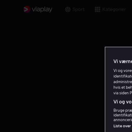
Sport
Kategorier
Vi værne
Vi og vor
identifika
administre
hvis et be
via siden 
Vi og vo
Bruge præc
identifika
annoncerin
Liste over