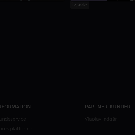
Lej 49 kr
NFORMATION
PARTNER-KUNDER
undeservice
Viaplay indgår
ores platforme