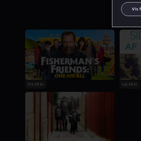
Vis 
Fra 59 kr
Lej 49 kr