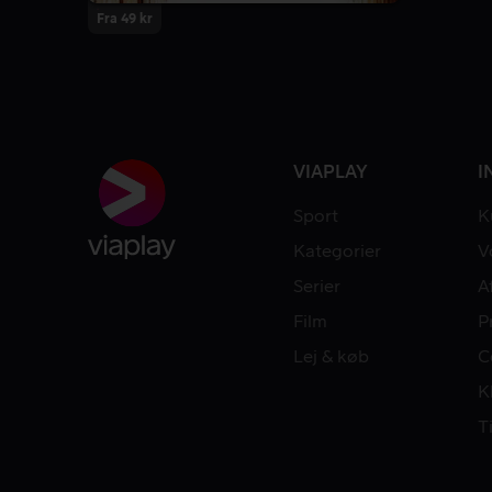
Fra 49 kr
VIAPLAY
I
Sport
K
Kategorier
V
Serier
A
Film
P
Lej & køb
C
K
T