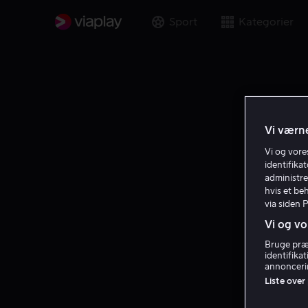
Sport
Kategorier
Vi værne
Vi og vor
identifika
administre
hvis et be
via siden 
Vi og vo
Bruge præc
identifika
annoncerin
Liste over