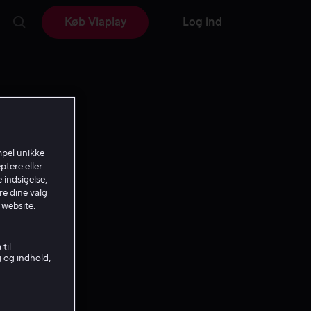
Køb Viaplay
Log ind
mpel unikke
ptere eller
 indsigelse,
re dine valg
 website.
til
g og indhold,