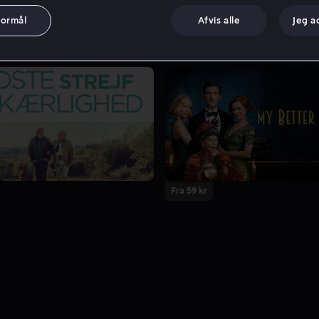
formål
Afvis alle
Jeg a
Fra 59 kr