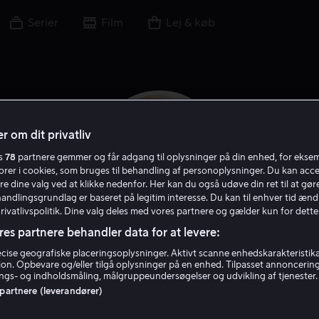
Serier
Film
Lej & køb
r om dit privatliv
es
78
partnere gemmer og får adgang til oplysninger på din enhed, for ekse
torer i cookies, som bruges til behandling af personoplysninger. Du kan acce
re dine valg ved at klikke nedenfor. Her kan du også udøve din ret til at gøre
handlingsgrundlag er baseret på legitim interesse. Du kan til enhver tid ænd
Privatlivspolitik. Dine valg deles med vores partnere og gælder kun for dette
res partnere behandler data for at levere:
Dave Johns
ise geografiske placeringsoplysninger. Aktivt scanne enhedskarakteristika 
tion. Opbevare og/eller tilgå oplysninger på en enhed. Tilpasset annoncerin
gs- og indholdsmåling, målgruppeundersøgelser og udvikling af tjenester.
 partnere (leverandører)
Skuespiller