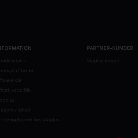
NFORMATION
PARTNER-KUNDER
undeservice
Viaplay indgår
ores platforme
ftalevilkår
rivatlivspolitik
ookies
lagemulighed
ilgængelighed hos Viaplay