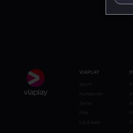
VIAPLAY
I
Sport
K
Kategorier
V
Serier
A
Film
P
Lej & køb
C
K