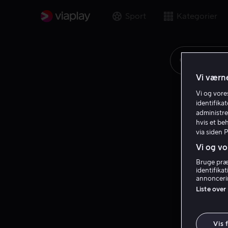
Sport
Kategorier
Søg på fi
Vi værne
Vi og vor
identifika
administre
hvis et be
via siden 
Vi og vo
Bruge præc
identifika
annoncerin
Liste over
Vis 