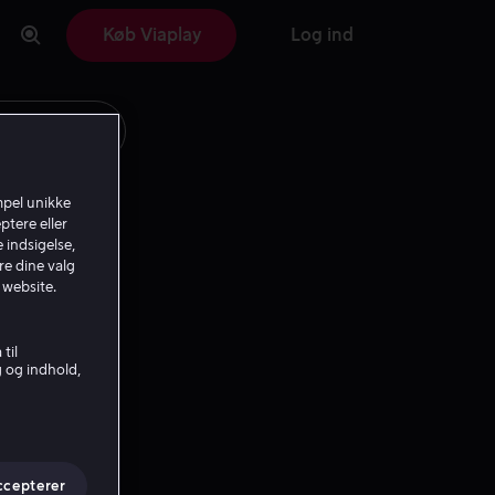
Køb Viaplay
Log ind
mpel unikke
ptere eller
 indsigelse,
re dine valg
 website.
til
g og indhold,
ccepterer