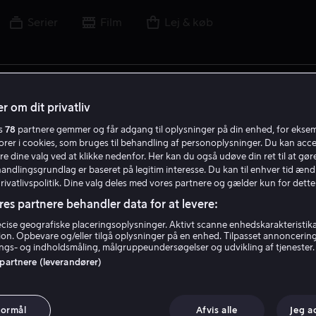
Serier
Film
Lej & køb
lm, skuespiller, instruktør, sport eller liga
r om dit privatliv
es
78
partnere gemmer og får adgang til oplysninger på din enhed, for ekse
torer i cookies, som bruges til behandling af personoplysninger. Du kan acce
re dine valg ved at klikke nedenfor. Her kan du også udøve din ret til at gøre
handlingsgrundlag er baseret på legitim interesse. Du kan til enhver tid ænd
Privatlivspolitik. Dine valg deles med vores partnere og gælder kun for dette
res partnere behandler data for at levere:
ise geografiske placeringsoplysninger. Aktivt scanne enhedskarakteristika 
tion. Opbevare og/eller tilgå oplysninger på en enhed. Tilpasset annoncerin
gs- og indholdsmåling, målgruppeundersøgelser og udvikling af tjenester.
 partnere (leverandører)
formål
Afvis alle
Jeg a