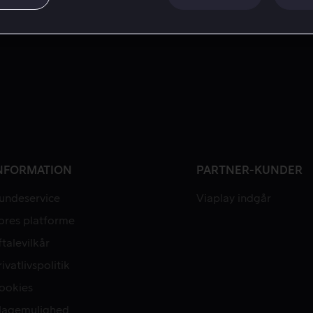
NFORMATION
PARTNER-KUNDER
undeservice
Viaplay indgår
ores platforme
ftalevilkår
rivatlivspolitik
ookies
lagemulighed