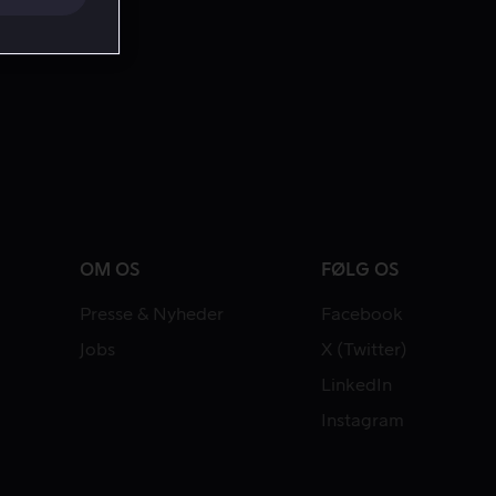
OM OS
FØLG OS
Presse & Nyheder
Facebook
Jobs
X (Twitter)
LinkedIn
Instagram