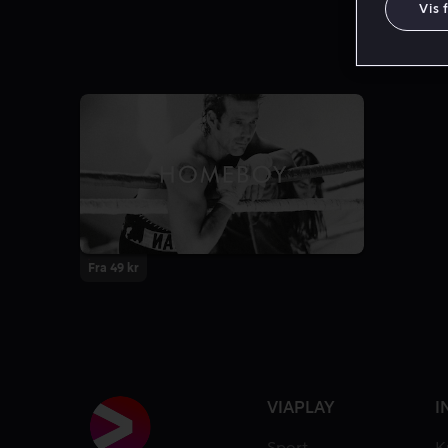
Vis 
Fra 49 kr
VIAPLAY
I