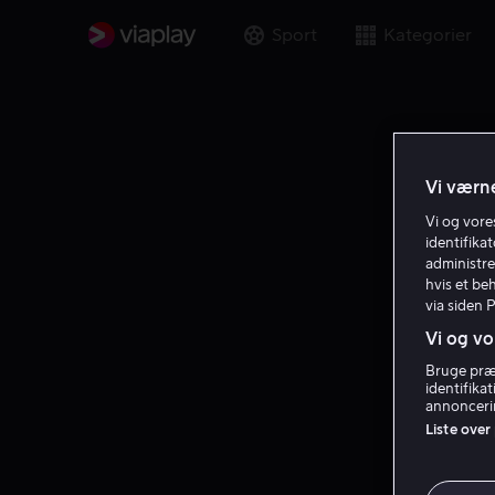
Sport
Kategorier
Vi værne
Vi og vor
identifika
administre
hvis et be
via siden 
Vi og vo
Bruge præc
identifika
annoncerin
Liste over