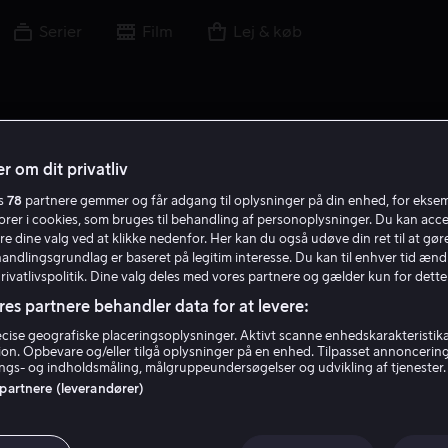
Serier
Film
Lej & køb
r om dit privatliv
es
78
partnere gemmer og får adgang til oplysninger på din enhed, for ekse
D F
torer i cookies, som bruges til behandling af personoplysninger. Du kan acce
re dine valg ved at klikke nedenfor. Her kan du også udøve din ret til at gøre
handlingsgrundlag er baseret på legitim interesse. Du kan til enhver tid ænd
Privatlivspolitik. Dine valg deles med vores partnere og gælder kun for dette
res partnere behandler data for at levere:
ise geografiske placeringsoplysninger. Aktivt scanne enhedskarakteristika 
tion. Opbevare og/eller tilgå oplysninger på en enhed. Tilpasset annoncerin
Debra Feuer
gs- og indholdsmåling, målgruppeundersøgelser og udvikling af tjenester.
 partnere (leverandører)
Skuespiller