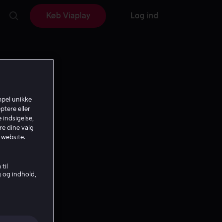
Køb Viaplay
Log ind
mpel unikke
ptere eller
 indsigelse,
re dine valg
 website.
til
g og indhold,