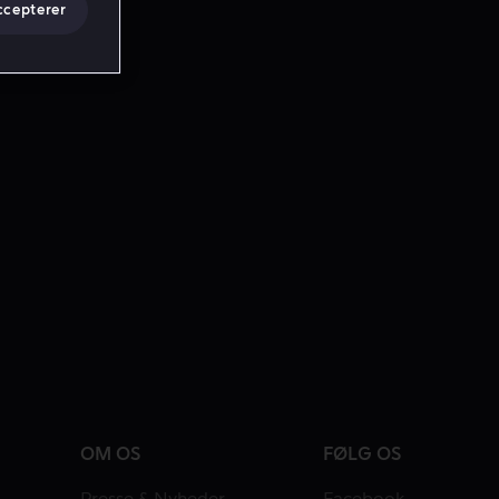
ccepterer
OM OS
FØLG OS