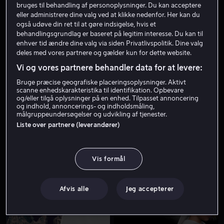
bruges til behandling af personoplysninger. Du kan acceptere
eller administrere dine valg ved at klikke nedenfor. Her kan du
også udøve din ret til at gøre indsigelse, hvis et
behandlingsgrundlag er baseret på legitim interesse. Du kan til
enhver tid ændre dine valg via siden Privatlivspolitik. Dine valg
deles med vores partnere og gælder kun for dette website.
Vi og vores partnere behandler data for at levere:
Bruge præcise geografiske placeringsoplysninger. Aktivt
Fra 39 kr
Fra 49 kr
scanne enhedskarakteristika til identifikation. Opbevare
og/eller tilgå oplysninger på en enhed. Tilpasset annoncering
og indhold, annoncerings- og indholdsmåling,
målgruppeundersøgelser og udvikling af tjenester.
Liste over partnere (leverandører)
Vis formål
Fra 49 kr
Fra 49 kr
Afvis alle
Jeg accepterer