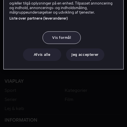
og/eller tilgå oplysninger på en enhed. Tilpasset annoncering
og indhold, annoncerings- og indholdsmåling,
målgruppeundersøgelser og udvikling af tjenester.
Liste over partnere (leverandører)
Vis formål
Afvis alle
Jeg accepterer
VIAPLAY
Sport
Kategorier
Serier
Film
Lej & køb
INFORMATION