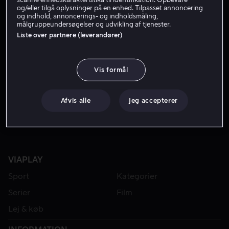
og/eller tilgå oplysninger på en enhed. Tilpasset annoncering
og indhold, annoncerings- og indholdsmåling,
målgruppeundersøgelser og udvikling af tjenester.
Liste over partnere (leverandører)
Vis formål
Fra 49 kr
Afvis alle
Jeg accepterer
VIAPLAY
Sport
Kategorier
Serier
Film
Lej & køb