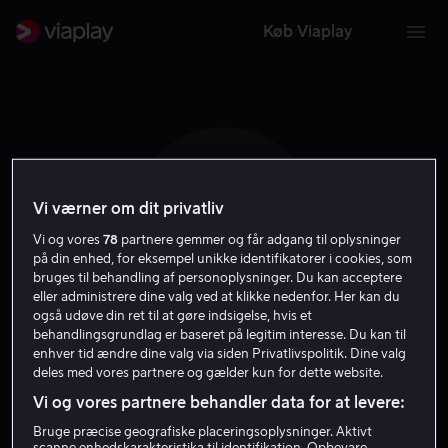
Køb Viaplay
Vi værner om dit privatliv
D D
Vi og vores
78
partnere gemmer og får adgang til oplysninger
på din enhed, for eksempel unikke identifikatorer i cookies, som
bruges til behandling af personoplysninger. Du kan acceptere
eller administrere dine valg ved at klikke nedenfor. Her kan du
også udøve din ret til at gøre indsigelse, hvis et
behandlingsgrundlag er baseret på legitim interesse. Du kan til
Dominic Defilips
enhver tid ændre dine valg via siden Privatlivspolitik. Dine valg
deles med vores partnere og gælder kun for dette website.
Vi og vores partnere behandler data for at levere:
Skuespiller
Bruge præcise geografiske placeringsoplysninger. Aktivt
scanne enhedskarakteristika til identifikation. Opbevare