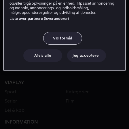
og/eller tilgå oplysninger på en enhed. Tilpasset annoncering
og indhold, annoncerings- og indholdsmåling,
målgruppeundersøgelser og udvikling af tjenester.
Liste over partnere (leverandører)
Vis formål
Afvis alle
Jeg accepterer
VIAPLAY
Sport
Kategorier
Serier
Film
Lej & køb
INFORMATION