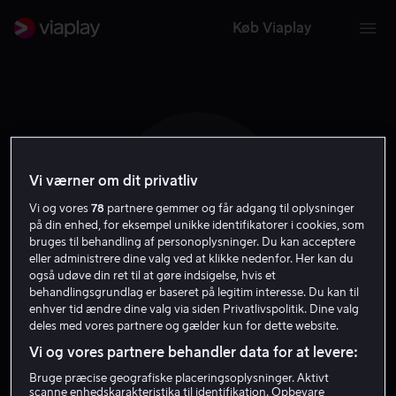
Køb Viaplay
Vi værner om dit privatliv
D G
Vi og vores
78
partnere gemmer og får adgang til oplysninger
på din enhed, for eksempel unikke identifikatorer i cookies, som
bruges til behandling af personoplysninger. Du kan acceptere
eller administrere dine valg ved at klikke nedenfor. Her kan du
også udøve din ret til at gøre indsigelse, hvis et
behandlingsgrundlag er baseret på legitim interesse. Du kan til
enhver tid ændre dine valg via siden Privatlivspolitik. Dine valg
Domnhall Gleeson
deles med vores partnere og gælder kun for dette website.
Vi og vores partnere behandler data for at levere:
Skuespiller
Bruge præcise geografiske placeringsoplysninger. Aktivt
scanne enhedskarakteristika til identifikation. Opbevare