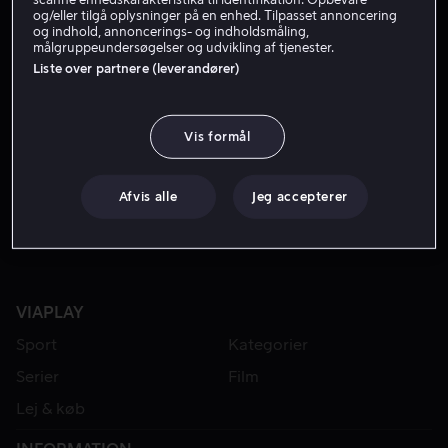
og/eller tilgå oplysninger på en enhed. Tilpasset annoncering
og indhold, annoncerings- og indholdsmåling,
målgruppeundersøgelser og udvikling af tjenester.
Liste over partnere (leverandører)
Vis formål
Lej 49 kr
Afvis alle
Jeg accepterer
VIAPLAY
Sport
Kategorier
Serier
Film
Lej & køb